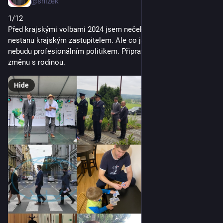
@snizek
1/12
Před krajskými volbami 2024 jsem nečekal, že se znovu 
nestanu krajským zastupitelem. Ale co jsem čekal bylo, že už 
nebudu profesionálním politikem. Připravovali jsme se na 
změnu s rodinou.
Hide