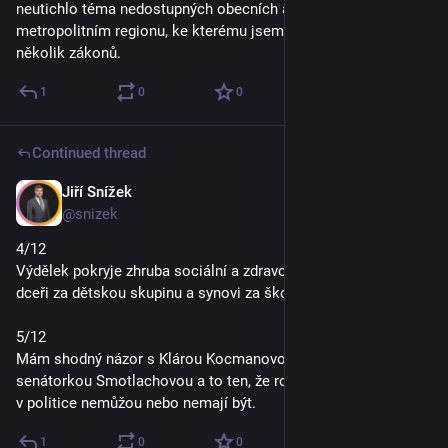
neutichlo téma nedostupných obecních a krajských škol v 
metropolitním regionu, ke kterému jsem nechal připravit 
několik zákonů.
1
0
0
Continued thread
Jiří Snížek
Oct 2, 2025
@snizek
4/12
Výdělek pokryje zhruba sociální a zdravotní a to, co platíme 
dceři za dětskou skupinu a synovi za školku, ale aspoň něco.
5/12
Mám shodný názor s Klárou Kocmanovou nebo paní 
senátorkou Smotlachovou a to ten, že rodiče s malými dětmi 
v politice nemůžou nebo nemají být.
1
0
0