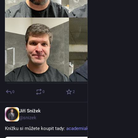
0
0
2
Jiří Snížek
Oct 14, 2025
@snizek
Knížku si můžete koupit tady: 
academiaknihy.cz/kniha/liberal