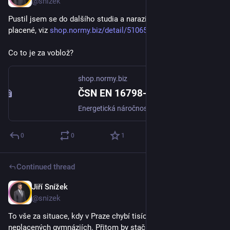
@snizek
Pustil jsem se do dalšího studia a narazil na to, že normy jsou 
placené, viz 
shop.normy.biz/detail/510657
Co to je za voblož?
shop.normy.biz
ČSN EN 16798-1 (127027)
Energetická náročnost budov - Větrání budov - Část 1: Vstupní parametry vnitřního prostředí pro návrh a posouzení energetické náročnosti budov s ohledem na kvalitu vnitřního vzduchu, tepelného prostředí, osvětlení a akustiky - Modul M1-6
0
0
1
Continued thread
Jiří Snížek
Oct 18, 2025
@snizek
To vše za situace, kdy v Praze chybí tisíce míst na 
neplacených gymnáziích. Přitom by stačilo nájemní smlouvy 