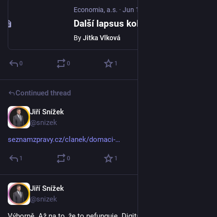
Economia, a.s.
·
Jun 12
Další lapsus kolem jednotného hlášení: firmy bez zaměstnanců dostaly výzvy, ať pošlou hlášení o svých pracovnících
By
Jitka Vlková
0
0
1
Continued thread
Jiří Snížek
Jun 4
@snizek
seznamzpravy.cz/clanek/domaci-
1
0
1
Jiří Snížek
Apr 2
@snizek
Výborně. Až na to, že to nefunguje. Digitalizace v podání ANO.