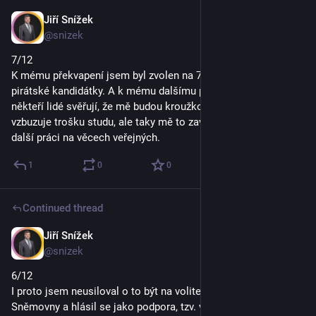
Jiří Snížek
Oct 2, 2025
@snizek
7/12
K mému překvapení jsem byl zvolen na 7. místo středočeské 
pirátské kandidátky. A k mému dalšímu překvapení se mi 
někteří lidé svěřují, že mě budou kroužkovat, což ve mně 
vzbuzuje trošku studu, ale taky mě to zavazuje a motivuje k 
další práci na věcech veřejných.
1
0
0
Continued thread
Jiří Snížek
Oct 2, 2025
@snizek
6/12
I proto jsem neusiloval o to být na volitelném místě do 
Sněmovny a hlásil se jako podpora, tzv. vata, aby úplně 