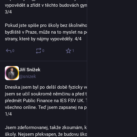
vypovědět a zřídit v těchto budovách gymnázia bez školného. 
3/4
Pokud jste spíše pro školy bez školného a máte trvalé 
bydliště v Praze, může na to myslet na podzim 26 a volit 
strany, které by nájmy vypověděly. 4/4
0
0
1
Jiří Snížek
Oct 18, 2025
@snizek
Dneska jsem byl po delší době fyzicky ve škole. Naposled 
jsem se učil soukromě němčinu a před tím jsem udělal 
předmět Public Finance na IES FSV UK. To ale byl covid, takže 
všechno online. Teď jsem zapsanej na pedagogické minimum. 
1/4
Jsem zdeformovanej, takže zkoumám, kdo vlastní budovu 
školy. Nejsem překvapen, že budovu školy vlastní město a 