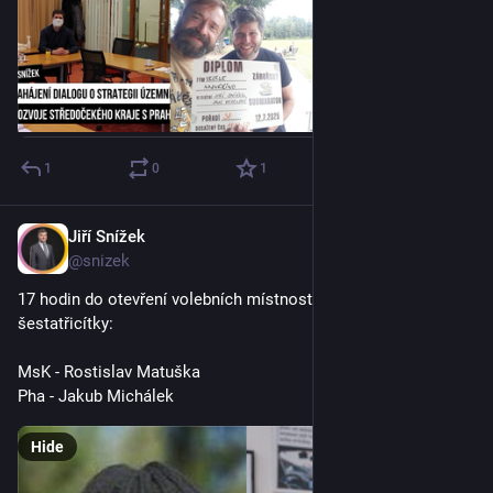
1
0
1
Jiří Snížek
Oct 2, 2025
@snizek
17 hodin do otevření volebních místností a pirátské 
šestatřicítky:
MsK - Rostislav Matuška
Pha - Jakub Michálek
Hide