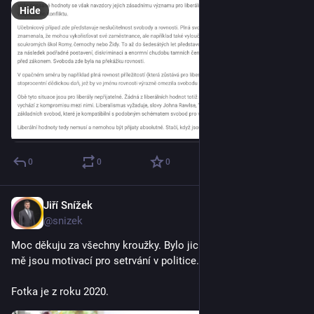
Hide
0
0
0
Jiří Snížek
Oct 5, 2025
@snizek
Moc děkuju za všechny kroužky. Bylo jich 1 805. Opravdu pro 
mě jsou motivací pro setrvání v politice. Děkuji.
Fotka je z roku 2020.