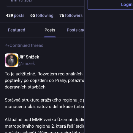
Mar 18, 2021
Login
439
posts
65
following
76
followers
Featured
Posts
Posts and replies
Media
Continued thread
Jiří Snížek
Jul 1
@snizek
To je udržitelné. Rozvojem regionálních center se zpomalí růst 
poptávky po dojíždění do Prahy, potažmo poptávky po nových 
dopravních stavbách.
Správná struktura pražského regionu je polycentrická, nikoli 
monocentrická, natož sídelní kaše (urban sprawl).
Aktuálně pod MMR vzniká Územní studie Pražského 
metropolitního regionu 2, která řeší sídlení strukturu v OB1 (na 
obrázku zeleně). Věnujme prosím této studii pozornost.