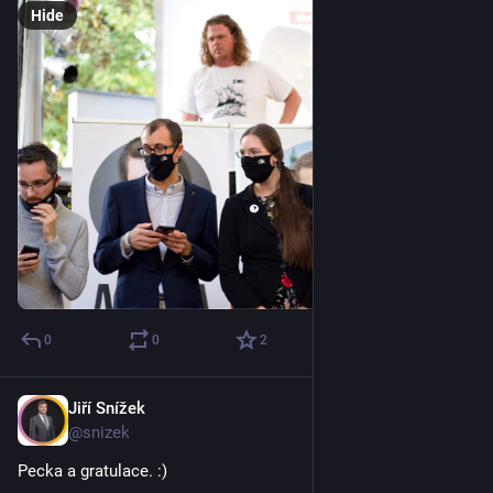
Hide
0
0
2
Jiří Snížek
Oct 4, 2025
@snizek
Pecka a gratulace. :)