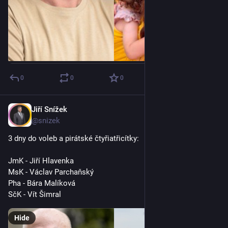
0
0
0
Jiří Snížek
Sep 30, 2025
@snizek
3 dny do voleb a pirátské čtyřiatřicítky:
JmK - Jiří Hlavenka
MsK - Václav Parchaňský
Pha - Bára Malíková
SčK - Vít Šimral
Hide