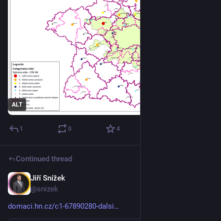
ALT
1
0
4
Continued thread
Jiří Snížek
Jun 13
@snizek
domaci.hn.cz/c1-67890280-dalsi