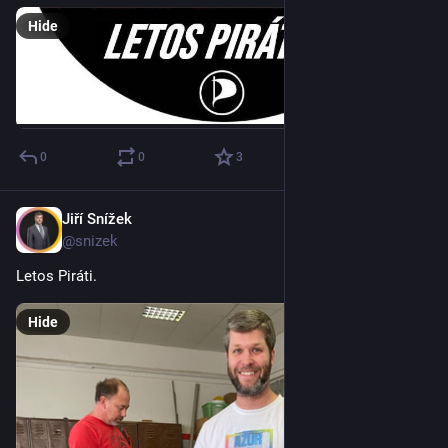
Hide
0
0
3
Jiří Snížek
Oct 3, 2025
@snizek
Letos Piráti.
Hide