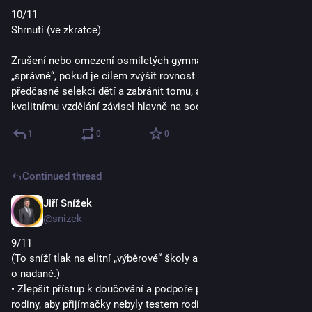
10/11
Shrnutí (ve zkratce)
Zrušení nebo omezení osmiletých gymnázií může být 
„správné“, pokud je cílem zvýšit rovnost ve vzdělávání, zamezit 
předčasné selekci dětí a zabránit tomu, aby přístup ke 
kvalitnímu vzdělání závisel hlavně na sociálním zázemí.
1
0
0
Continued thread
Jiří Snížek
Sep 29, 2025
@snizek
9/11
(To sníží tlak na elitní „výběrové“ školy a zároveň neztratí péči 
o nadané.)
• Zlepšit přístup k doučování a podpoře pro znevýhodněné 
rodiny, aby přijímačky nebyly testem rodinného rozpočtu.