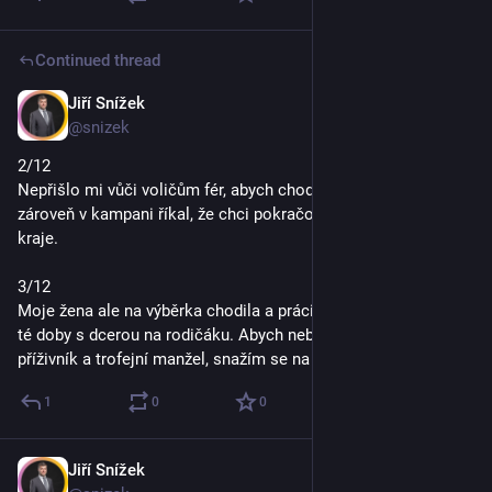
Continued thread
Jiří Snížek
Oct 2, 2025
@snizek
2/12
Nepřišlo mi vůči voličům fér, abych chodil na výběrka a 
zároveň v kampani říkal, že chci pokračovat v práci v radě 
kraje.
3/12
Moje žena ale na výběrka chodila a práci si našla a já jsem od 
té doby s dcerou na rodičáku. Abych nebyl prachobyčejný 
příživník a trofejní manžel, snažím se na rodičáku i pracovat.
1
0
0
Jiří Snížek
Oct 2, 2025