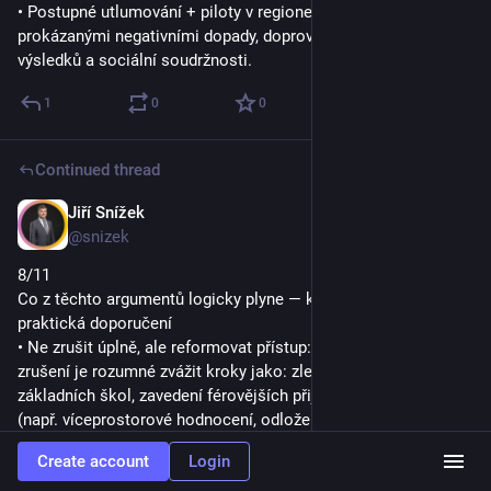
• Postupné utlumování + piloty v regionech s jasně 
prokázanými negativními dopady, doprovázené monitoringem 
výsledků a sociální soudržnosti.
1
0
0
Continued thread
Jiří Snížek
Sep 29, 2025
@snizek
8/11
Co z těchto argumentů logicky plyne — kompromisní a 
praktická doporučení
• Ne zrušit úplně, ale reformovat přístup: místo náhlého 
zrušení je rozumné zvážit kroky jako: zlepšení kvality všech 
základních škol, zavedení férovějších přijímacích mechanismů 
(např. víceprostorové hodnocení, odložení selekce), podpora 
inkluzivních tříd a programů pro nadané uvnitř běžných škol.
Create account
Login
1
0
0