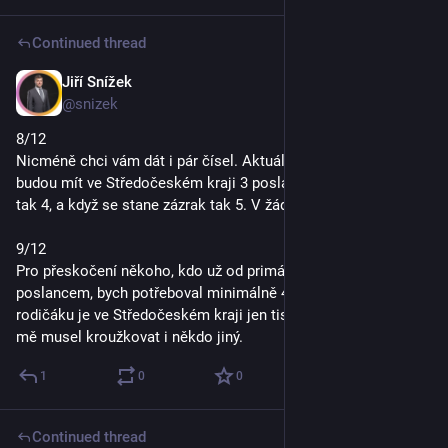
Continued thread
Jiří Snížek
Oct 2, 2025
@snizek
8/12
Nicméně chci vám dát i pár čísel. Aktuálně to vypadá, že Piráti 
budou mít ve Středočeském kraji 3 poslance, když se zadaří 
tak 4, a když se stane zázrak tak 5. V žádném případě 7.
9/12
Pro přeskočení někoho, kdo už od primárních voleb chce být 
poslancem, bych potřeboval minimálně 4 tisíce kroužků a na 
rodičáku je ve Středočeském kraji jen tisíc chlapů, takže by 
mě musel kroužkovat i někdo jiný.
1
0
0
Continued thread