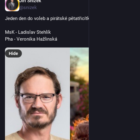
Jiří Snížek
Oct 2, 2025
@snizek
Jeden den do voleb a pirátské pětatřicítky:
MsK - Ladislav Stehlík
Pha - Veronika Hažlinská
Hide