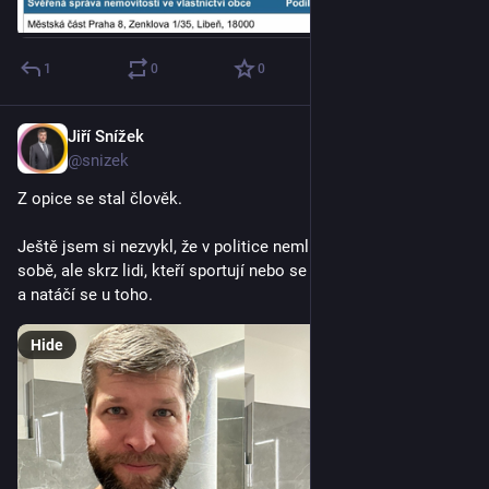
1
0
0
Jiří Snížek
Oct 15, 2025
@snizek
Z opice se stal člověk.
Ještě jsem si nezvykl, že v politice nemluví myšlenky samy o 
sobě, ale skrz lidi, kteří sportují nebo se převlékají za hranolky 
a natáčí se u toho.
Hide