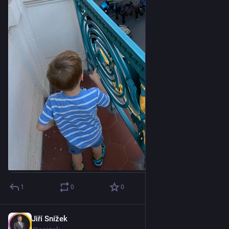
1
0
0
Jiří Snížek
Nov 14, 2025