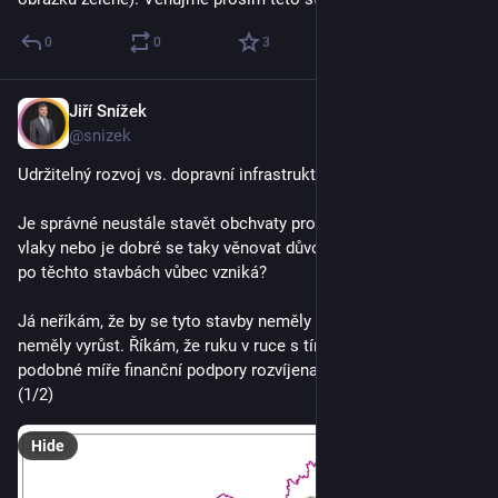
0
0
3
Jiří Snížek
Jul 1
@snizek
Udržitelný rozvoj vs. dopravní infrastruktura
Je správné neustále stavět obchvaty pro auta a tunely pro 
vlaky nebo je dobré se taky věnovat důvodům, proč poptávka 
po těchto stavbách vůbec vzniká?
Já neříkám, že by se tyto stavby neměly plánovat nebo by 
neměly vyrůst. Říkám, že ruku v ruce s tímto by měla být v 
podobné míře finanční podpory rozvíjena regionální centra. 
(1/2)
Hide