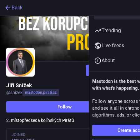
Back
Trending
Live feeds
About
Follow
Mastodon is the best 
Jiří Snížek
with what's happening.
@
snizek
mastodon.pirati.cz
Follow anyone across 
Follow
and see it all in chron
algorithms, ads, or clic
2. místopředseda kolínských Pirátů
Create ac
JOINED