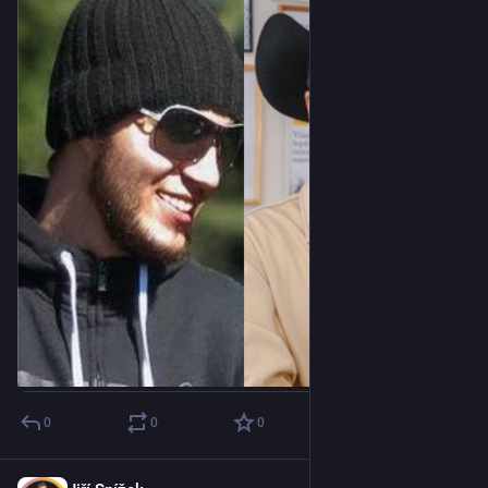
0
0
0