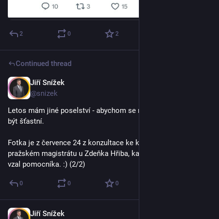
2
0
2
Continued thread
Jiří Snížek
Dec 30, 2025
@snizek
Letos mám jiné poselství - abychom se měli rádi a dovolili si 
být šťastní.
Fotka je z července 24 z konzultace ke krajským volbám na 
pražském magistrátu u Zdeňka Hřiba, kam jsem si s sebou 
vzal pomocníka. :) (2/2)
0
0
0
Jiří Snížek
Dec 30, 2025