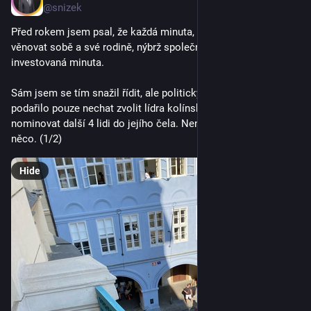
@snizek
Před rokem jsem psal, že každá minuta, kterou člověk nebude 
věnovat sobě a své rodině, nýbrž společnosti, bude dobře 
investovaná minuta.
Sám jsem se tím snažil řídit, ale politicky viditelně se mi 
podařilo pouze nechat zvolit lídra kolínské kandidátky a 
nominovat další 4 lidi do jejího čela. Není to moc, ale aspoň 
něco. (1/2)
Hide