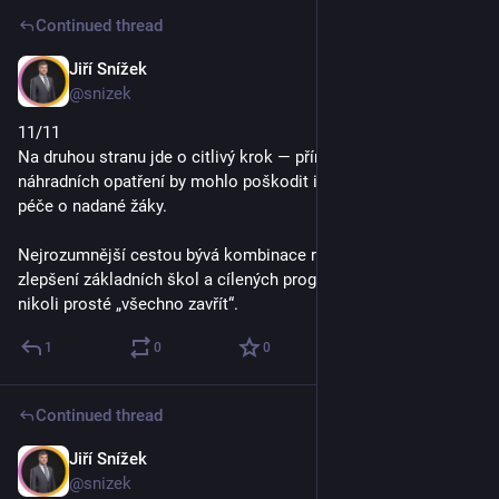
Continued thread
Jiří Snížek
Sep 29, 2025
@snizek
11/11
Na druhou stranu jde o citlivý krok — přímé zrušení bez 
náhradních opatření by mohlo poškodit i pozitivní aspekty 
péče o nadané žáky.
Nejrozumnější cestou bývá kombinace reforem přijímání, 
zlepšení základních škol a cílených programů pro nadané, 
nikoli prosté „všechno zavřít“.
1
0
0
Continued thread
Jiří Snížek
Sep 29, 2025
@snizek