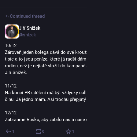
Continued thread
Jiří Snížek
Oct 2, 2025
@snizek
10/12
Zároveň jeden kolega dává do své kroužkovací kampaně 650 
tisíc a to jsou peníze, které já radši dám do splátek baráku pro 
rodinu, než je nejistě vložit do kampaně s cílem posílit značku 
Jiří Snížek.
11/12
Na konci PR sdělení má být vždycky call to action, tj. výzva k 
činu. Já jedno mám. Asi trochu přepjatý ale upřímný.
12/12
Zabraňme Rusku, aby zabilo nás a naše děti. Demokracii zdar.
1
0
1